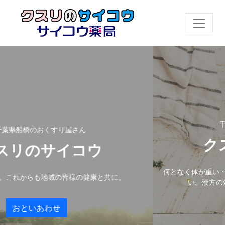
千葉県船橋のお
くすり屋さん
クスリの
サイコウ
何となく体が重い・だるい。未病
地域の皆様の健康と共に。
い。漢方の処方で改善のお
わせ
おといあ