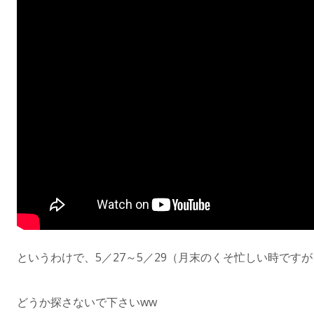
というわけで、5／27～5／29（月末のくそ忙しい時です
どうか探さないで下さいww