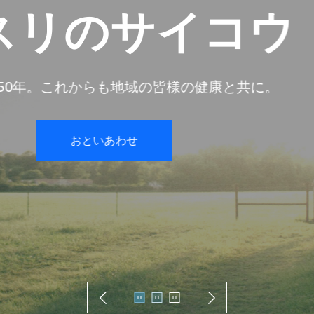
クスリ
何となく体が重い・だるい。未病と
で改善のお手
お