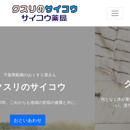
千葉県船橋の
おくすり屋さん
クスリの
サイコウ
何となく体が重い・だるい。未
も地域の皆様の健康と共に。
い。漢方の処方で改善の
あわせ
おとい